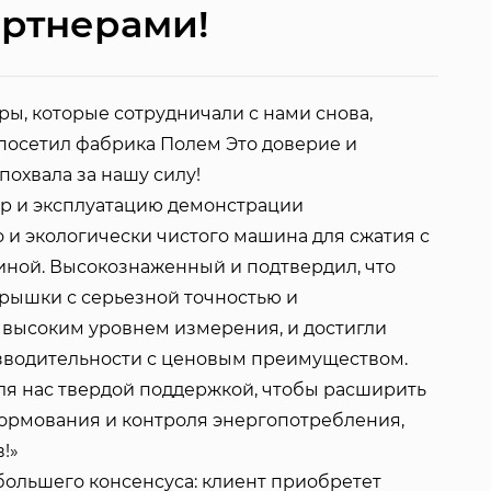
артнерами!
ы, которые сотрудничали с нами снова,
 посетил
фабрика
Полем Это доверие и
похвала за нашу силу!
р и эксплуатацию демонстрации
 и экологически чистого
машина для сжатия
с
иной. Высокознаженный и подтвердил, что
ышки с серьезной точностью и
 высоким уровнем измерения, и достигли
зводительности с ценовым преимуществом.
для нас твердой поддержкой, чтобы расширить
ормования и контроля энергопотребления,
!»
большего консенсуса: клиент приобретет