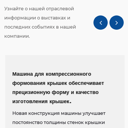
различных крышек для спиртных напитков.
Узнайте о нашей отраслевой
Машина состоит в основном из 16-48 полостей,
информации о выставках и
матрица универсальна и проста в эксплуатации,
последних событиях в нашей
а детали машины и другие аксессуары
компании.
поставляются всемирно известными
производителями, чтобы обеспечить
стабильную работу машины, чтобы они могли
по-настоящему реализовать свои автоматизация
Машина для компрессионного
и высокая эффективность производства крышек
формования крышек обеспечивает
для бутылок. Автоматические укупорочные
прецизионную форму и качество
машины могут производить до 1 000 000 единиц
изготовления крышек.
продукции в день, эффективно экономя
трудозатраты и затраты на пространство, а
Новая конструкция машины улучшает
высокая эффективность и экономия энергии
постоянство толщины стенок крышки