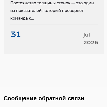
принесут пользу вашим краткосрочным
Постоянство толщины стенок — это один
затратам на восстановление и прибыли.
из показателей, который проверяет
команда к...
Переговоры с нашей компанией
31
приветствуются. Мы предоставим
Jul
высококачественный и продуманный сервис,
2026
отвечающий вашим потребностям.
Сообщение обратной связи