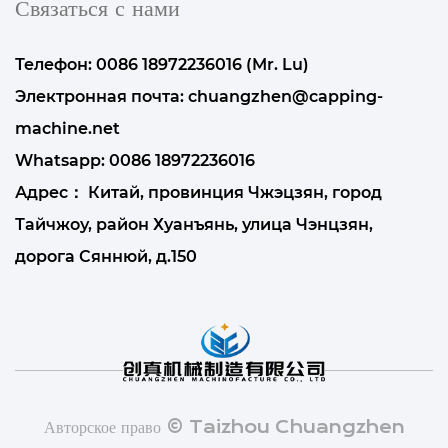
Связаться с нами
Телефон: 0086 18972236016 (Mr. Lu)
Электронная почта:
chuangzhen@capping-
machine.net
Whatsapp:
0086 18972236016
Адрес： Китай, провинция Чжэцзян, город
Тайчжоу, район Хуанъянь, улица Чэнцзян,
дорога Сяннюй, д.150
Авторское право © Taizhou Chuangzhen