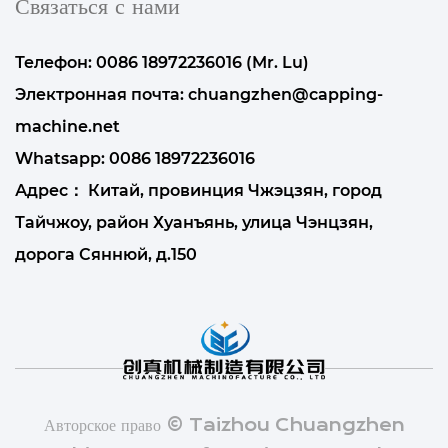
Связаться с нами
Телефон: 0086 18972236016 (Mr. Lu)
Электронная почта:
chuangzhen@capping-
machine.net
Whatsapp:
0086 18972236016
Адрес： Китай, провинция Чжэцзян, город
Тайчжоу, район Хуанъянь, улица Чэнцзян,
дорога Сяннюй, д.150
Авторское право © Taizhou Chuangzhen