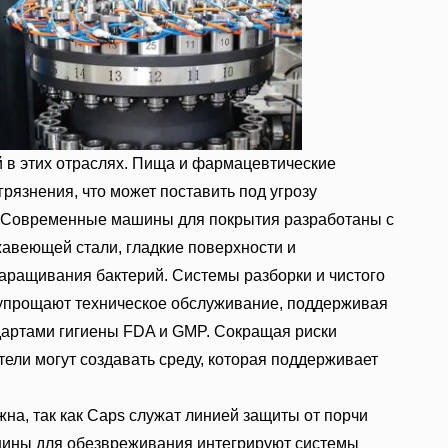
 в этих отраслях. Пища и фармацевтические
рязнения, что может поставить под угрозу
й. Современные машины для покрытия разработаны с
авеющей стали, гладкие поверхности и
ращивания бактерий. Системы разборки и чистого
о упрощают техническое обслуживание, поддерживая
дартами гигиены FDA и GMP. Сокращая риски
ели могут создавать среду, которая поддерживает
на, так как Caps служат линией защиты от порчи
шины для обезвреживания интегрируют системы