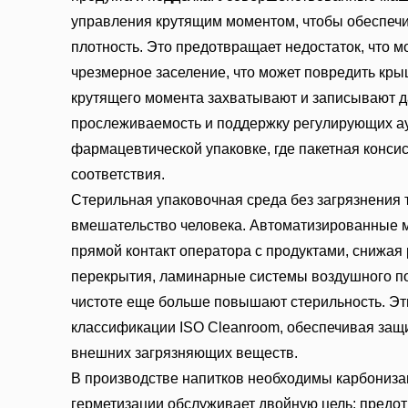
управления крутящим моментом, чтобы обеспечи
плотность. Это предотвращает недостаток, что м
чрезмерное заселение, что может повредить кры
крутящего момента захватывают и записывают д
прослеживаемость и поддержку регулирующих ау
фармацевтической упаковке, где пакетная конси
соответствия.
Стерильная упаковочная среда без загрязнения 
вмешательство человека. Автоматизированные 
прямой контакт оператора с продуктами, снижая
перекрытия, ламинарные системы воздушного по
чистоте еще больше повышают стерильность. Эт
классификации ISO Cleanroom, обеспечивая защ
внешних загрязняющих веществ.
В производстве напитков необходимы карбонизац
герметизации обслуживает двойную цель: предо