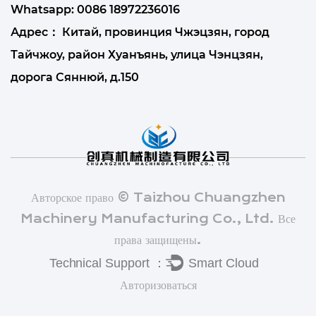
Whatsapp:
0086 18972236016
Адрес： Китай, провинция Чжэцзян, город
Тайчжоу, район Хуанъянь, улица Чэнцзян,
дорога Сяннюй, д.150
Авторское право © Taizhou Chuangzhen
Machinery Manufacturing Co., Ltd. Все
права защищены.
Авторизоваться