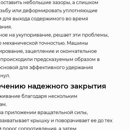
оставить небольшие зазоры, а слишком
езьбу или деформировать уплотняющие
и для выхода содержимого во время
ания.
ое на укупоривание, решает эти проблемы,
р механической точностью. Машины
ирование, зацепление и окончательное
ие происходили предсказуемым образом в
 основой для эффективного удержания
нул.
ечению надежного закрытия
ивание благодаря нескольким
ам.
на приложении вращательной силы,
хватывает крышку и поворачивает ее до тех
й порог сопротивления, а затем