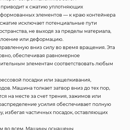
а приводит к сжатию уплотняющих
 формованных элементов — к краю контейнера
 сжатие исключает потенциальные пути
странства, не выходя за пределы материала,
тслоение или деформацию.
равленную вниз силу во время вращения. Эта
ровно, обеспечивая равномерное
нительным элементам соответствовать любым
рессовой посадки или защелкивания,
ов. Машина толкает затвор вниз до тех пор,
я на месте за счет трения, зажимов или
распределение усилия обеспечивает полную
у, избегая частичных посадок, оставляющих
ым во всем. Машины оснащены