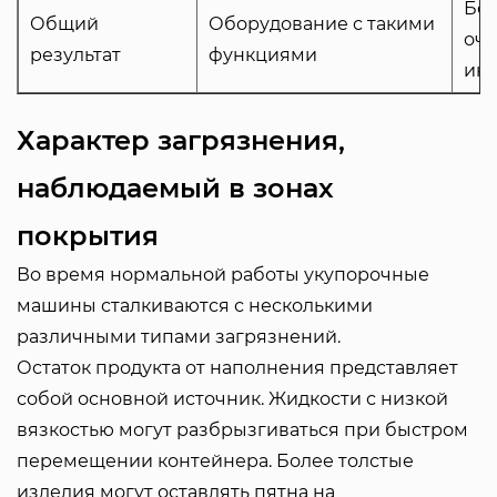
Бол
Общий
Оборудование с такими
очи
результат
функциями
инт
Характер загрязнения,
наблюдаемый в зонах
покрытия
Во время нормальной работы укупорочные
машины сталкиваются с несколькими
различными типами загрязнений.
Остаток продукта от наполнения представляет
собой основной источник. Жидкости с низкой
вязкостью могут разбрызгиваться при быстром
перемещении контейнера. Более толстые
изделия могут оставлять пятна на