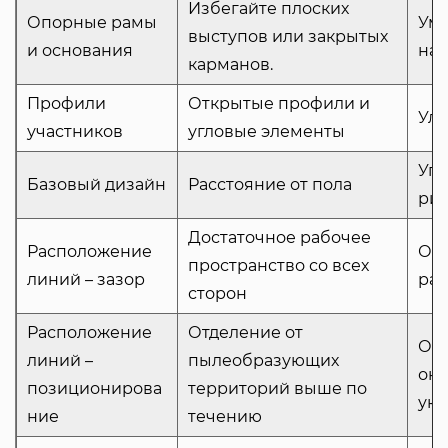
Избегайте плоских
Опорные рамы
Уме
выступов или закрытых
и основания
на
карманов.
Профили
Открытые профили и
Улу
участников
угловые элементы
Упр
Базовый дизайн
Расстояние от пола
рис
Достаточное рабочее
Расположение
Обе
пространство со всех
линий – зазор
раз
сторон
Расположение
Отделение от
Огр
линий –
пылеобразующих
окр
позиционирова
территорий выше по
уку
ние
течению