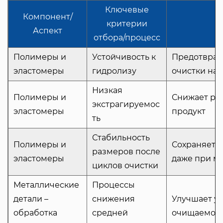
Ключевые
Компонент/
критерии
Аспект
отбора/процесс
Полимеры и
Устойчивость к
Предотвращ
эластомеры
гидролизу
очистки на 
Низкая
Полимеры и
Снижает ри
экстрагируемос
эластомеры
продукт
ть
Стабильность
Полимеры и
Сохраняет 
размеров после
эластомеры
даже при м
циклов очистки
Металлические
Процессы
детали –
снижения
Улучшает у
обработка
средней
очищаемос