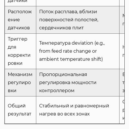
датчики
Располож
Поток расплава, вблизи
Мо
ение
поверхностей полостей,
пр
датчиков
сердечников плит
Триггер
Температура deviation (e.g.,
для
Не
from feed rate change or
корректи
по
ambient temperature shift)
ровки
Механизм
Пропорциональная
Бы
регулиро
регулировка мощности
те
вки
контроллером
зн
Со
Общий
Стабильный и равномерный
ра
результат
нагрев во всех зонах
из