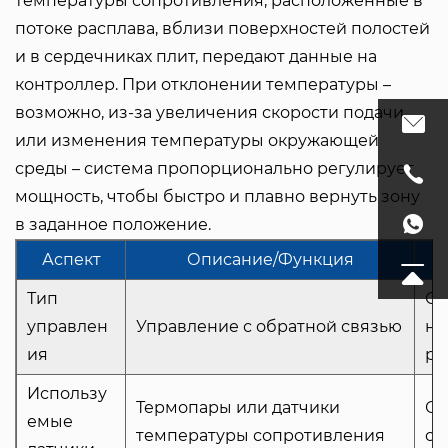
температуры сопротивления, расположенные в
потоке расплава, вблизи поверхностей полостей
и в сердечниках плит, передают данные на
контроллер. При отклонении температуры –
возможно, из-за увеличения скорости подачи
или изменения температуры окружающей
среды – система пропорционально регулирует
мощность, чтобы быстро и плавно вернуть зону
в заданное положение.
Аспект
Описание/Функция
Тип
Св
управлен
Управление с обратной связью
на
ия
ре
Использу
Термопары или датчики
Об
емые
температуры сопротивления
св