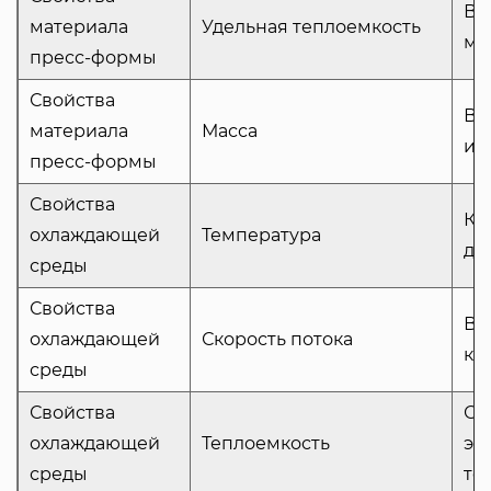
Вл
материала
Удельная теплоемкость
мо
пресс-формы
Свойства
Вл
материала
Масса
ин
пресс-формы
Свойства
Ко
охлаждающей
Температура
дл
среды
Свойства
Вл
охлаждающей
Скорость потока
ко
среды
Свойства
Оп
охлаждающей
Теплоемкость
эф
среды
те