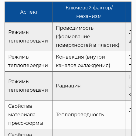
Ключевой фактор/
Аспект
механизм
Проводимость
Режимы
Ос
(формование
теплопередачи
в/
поверхностей в пластик)
Режимы
Конвекция (внутри
Ос
теплопередачи
каналов охлаждения)
по
Не
Режимы
Радиация
ср
теплопередачи
ко
Свойства
Оп
материала
Теплопроводность
по
пресс-формы
Свойства