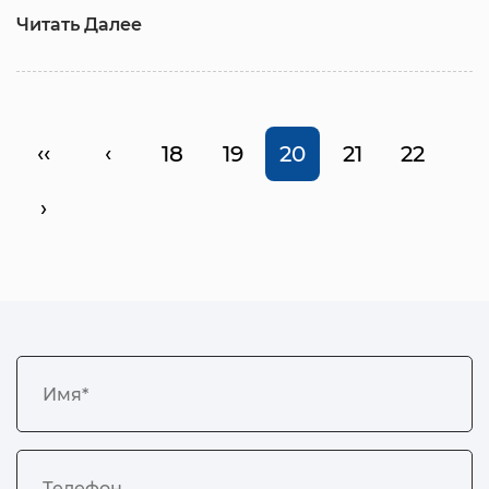
Читать Далее
‹‹
‹
18
19
20
21
22
›