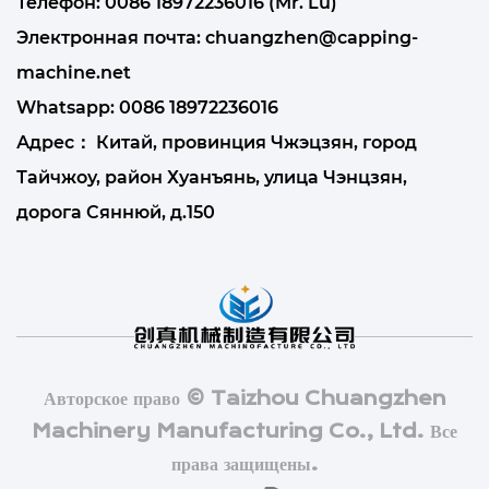
Телефон: 0086 18972236016 (Mr. Lu)
Электронная почта:
chuangzhen@capping-
machine.net
Whatsapp:
0086 18972236016
Адрес： Китай, провинция Чжэцзян, город
Тайчжоу, район Хуанъянь, улица Чэнцзян,
дорога Сяннюй, д.150
Авторское право © Taizhou Chuangzhen
Machinery Manufacturing Co., Ltd. Все
права защищены.