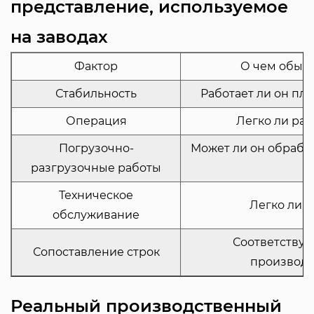
представление, используемое
на заводах
Фактор
О чем обыч
Стабильность
Работает ли он пла
Операция
Легко ли ра
Погрузочно-
Может ли он обраба
разгрузочные работы
Техническое
Легко ли ч
обслуживание
Соответствуе
Сопоставление строк
производс
Реальный производственный