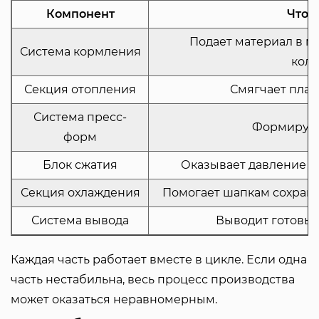
Компонент
Что 
Подает материал в м
Система кормления
коли
Секция отопления
Смягчает плас
Система пресс-
Формирует
форм
Блок сжатия
Оказывает давление 
Секция охлаждения
Помогает шапкам сохраня
Система вывода
Выводит готовы
Каждая часть работает вместе в цикле. Если одна
часть нестабильна, весь процесс производства
может оказаться неравномерным.