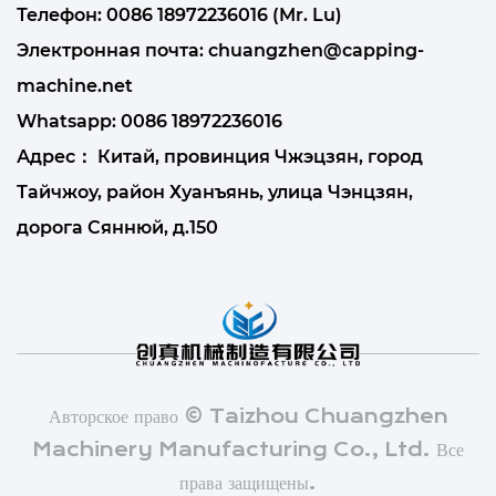
Телефон: 0086 18972236016 (Mr. Lu)
Электронная почта:
chuangzhen@capping-
machine.net
Whatsapp:
0086 18972236016
Адрес： Китай, провинция Чжэцзян, город
Тайчжоу, район Хуанъянь, улица Чэнцзян,
дорога Сяннюй, д.150
Авторское право © Taizhou Chuangzhen
Machinery Manufacturing Co., Ltd. Все
права защищены.