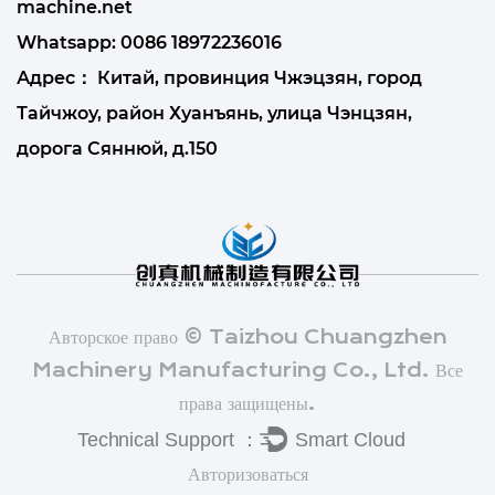
machine.net
Whatsapp:
0086 18972236016
Адрес： Китай, провинция Чжэцзян, город
Тайчжоу, район Хуанъянь, улица Чэнцзян,
дорога Сяннюй, д.150
Авторское право © Taizhou Chuangzhen
Machinery Manufacturing Co., Ltd. Все
права защищены.
Авторизоваться