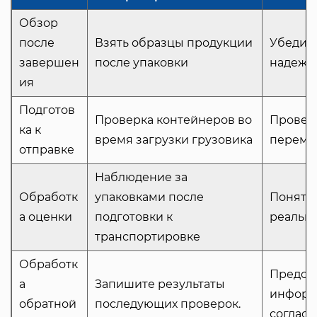
Обзор
после
Взять образцы продукции
Убедите
завершен
после упаковки
надежн
ия
Подготов
Проверка контейнеров во
Провер
ка к
время загрузки грузовика
переме
отправке
Наблюдение за
Обработк
упаковками после
Понять,
а оценки
подготовки к
реальны
транспортировке
Обработк
Предос
а
Запишите результаты
информ
обратной
последующих проверок.
соглас