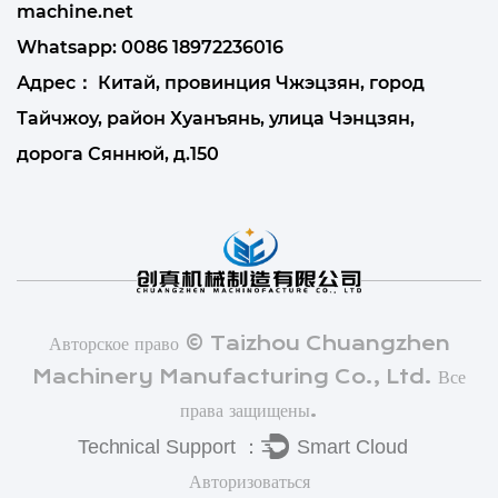
machine.net
Whatsapp:
0086 18972236016
Адрес： Китай, провинция Чжэцзян, город
Тайчжоу, район Хуанъянь, улица Чэнцзян,
дорога Сяннюй, д.150
Авторское право © Taizhou Chuangzhen
Machinery Manufacturing Co., Ltd. Все
права защищены.
Авторизоваться