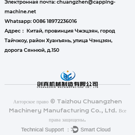
Электронная почта:
chuangzhen@capping-
machine.net
Whatsapp:
0086 18972236016
Адрес： Китай, провинция Чжэцзян, город
Тайчжоу, район Хуанъянь, улица Чэнцзян,
дорога Сяннюй, д.150
Авторское право © Taizhou Chuangzhen
Machinery Manufacturing Co., Ltd. Все
права защищены.