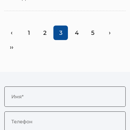
‹
1
2
3
4
5
›
››