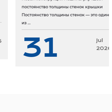
овационные решения для формования, которые
постоянство толщины стенок крышки
ть развитию вашего бизнеса.
Постоянство толщины стенок — это один
из ...
31
Jul
2026