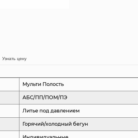
решающее значение
операций.
Каждый аспект наш
разработан для об
используем програ
формы в соответств
Узнать цену
каждая деталь буде
производительности
Мульти Полость
Система горячекан
компонентом литья
АБС/ПП/ПОМ/ПЭ
оптимизированной 
Литье под давлением
повышает эффективн
Горячий/холодный бегун
контролируя поток 
сокращаем отходы 
Индивидуальные