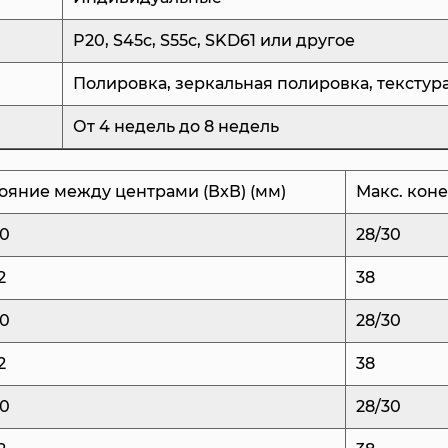
производства.
P20, S45c, S55c, SKD61 или другое
В наших формах ис
Полировка, зеркальная полировка, текстур
литования с клапан
ручной обрезки хво
От 4 недель до 8 недель
упрощает производс
качества конечного
ояние между центрами (ВxВ) (мм)
Макс. коне
которые могут исп
40
28/30
Обработка наших ф
2
38
Высокоскоростные ф
электроэрозионной 
40
28/30
полость и сердечни
2
38
точность имеет ре
40
28/30
однородности во вс
крышки.