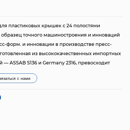
ля пластиковых крышек с 24 полостями
й образец точного машиностроения и инноваций
сс-форм. и инновации в производстве пресс-
зготовленная из высококачественных импортных
 — ASSAB S136 и Germany 2316, превосходит
ечности, производительности и эффективности.
вязаться с нами
стали ASSAB S136 и Germany 2316 обеспечивает
аших форм. Эти материалы известны своей
носостойкостью, коррозионной стойкостью и
уемостью. Это означает, что наши формы
остность даже в жестких производственных
вая долговечность и надежность, которые имеют