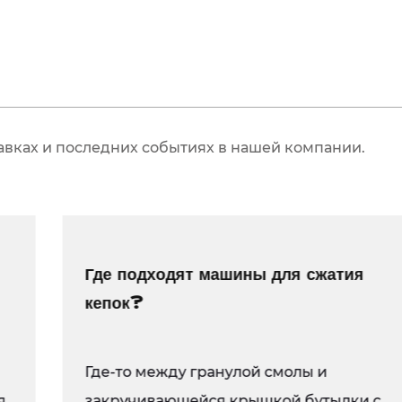
В заключение отмет
24 полостями устана
долговечности и то
высококачественны
горячеканальных с
авках и последних событиях в нашей компании.
мы поставляем пре
производительность
хотите оптимизиро
внешний вид проду
Где подходят машины для сжатия
и производительнос
кепок?
рынках.
Для получения доп
для пластиковых к
Где-то между гранулой смолы и
производственным 
закручивающейся крышкой бутылки с