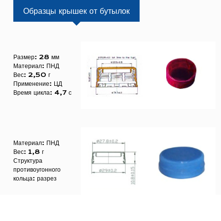
Образцы крышек от бутылок
Размер: 28 мм
Материал: ПНД
Вес: 2,50 г
Применение: ЦД
Время цикла: 4,7 с
Материал: ПНД
Вес: 1,8 г
Структура
противоугонного
кольца: разрез