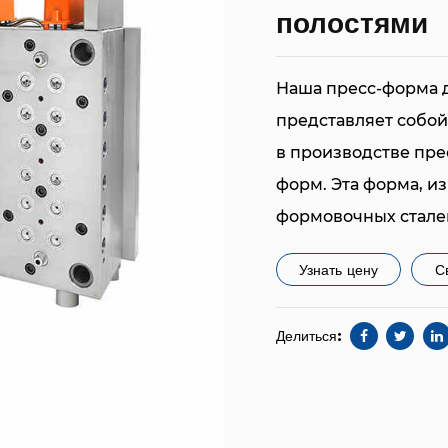
полостями
Наша пресс-форма д
представляет собо
в производстве пре
форм. Эта форма, и
формовочных сталей
ожидания по долгов
Узнать цену
С
Выбор формовочной 
высокое качество н
Делиться:
исключительной из
превосходной полир
сохраняют свою цел
условиях, обеспечи