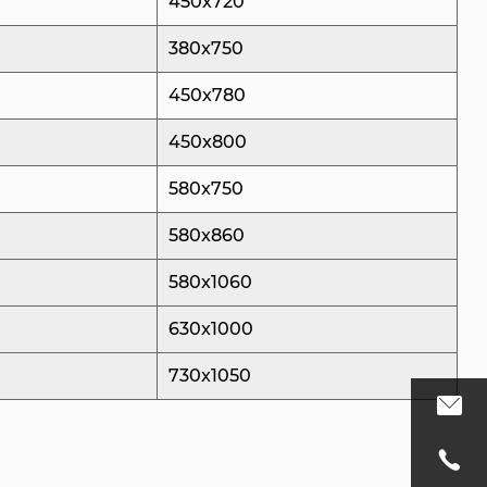
450x720
 требования крупносерийного производства,
380x750
ормах изготавливаются из высокотвердых и
450x780
рованных сталей. Это гарантирует, что форма
 нагрузки многократного использования, не
450x800
 или деформации. Стабильность,
580x750
ми материалами, способствует долговечности и
580x860
аждая производственная среда уникальна.
580x1060
гаем индивидуальные дизайнерские решения,
630x1000
онкретным требованиям клиента. Будь то
ормы для конкретных конструкций крышек или
730x1050
ьных функций в систему охлаждения, наша
тесно сотрудничает с клиентами, чтобы
дительность и эффективность пресс-формы.