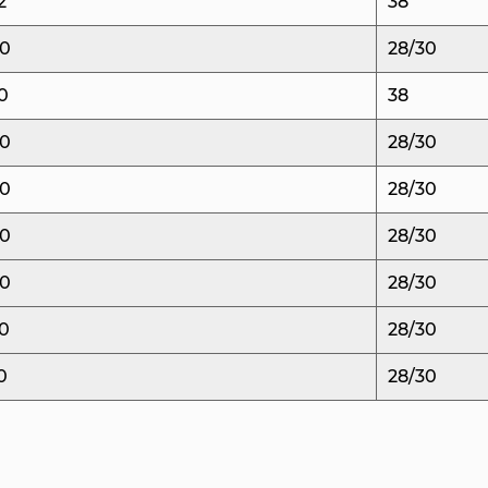
2
38
Чтобы выдерживать
40
28/30
распорки в наших ф
0
38
износостойких леги
сможет выдерживать
40
28/30
подвергаясь износу
40
28/30
обеспечиваемая эти
надежности формы.
40
28/30
Мы понимаем, что к
40
28/30
Поэтому мы предла
0
28/30
адаптированные к к
адаптация пресс-ф
0
28/30
интеграция специал
команда инженеров 
обеспечить произво