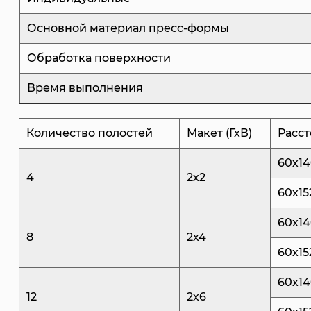
Основной материал пресс-формы
Обработка поверхности
Время выполнения
Количество полостей
Макет (ГхВ)
Расст
60х1
4
2х2
60х15
60х1
8
2х4
60х15
60х1
12
2х6