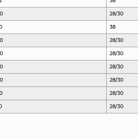
2
38
Эта система устран
40
28/30
является распростр
горячими литниками
0
38
чистый и точный ра
40
28/30
улучшая общее кач
40
28/30
Мы понимаем важно
материалов в произ
40
28/30
горячеканальной си
40
28/30
изготовлена ​​из ли
S136 и Germany 231
0
28/30
коррозионной стойк
0
28/30
форма выдерживает
-объемное производ
Конструкция нашей 