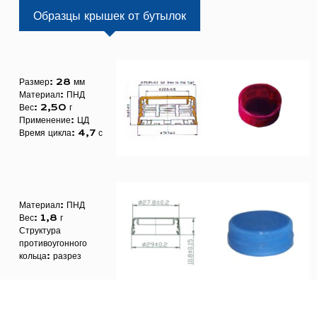
Образцы крышек от бутылок
Размер: 28 мм
Материал: ПНД
Вес: 2,50 г
Применение: ЦД
Время цикла: 4,7 с
Материал: ПНД
Вес: 1,8 г
Структура
противоугонного
кольца: разрез