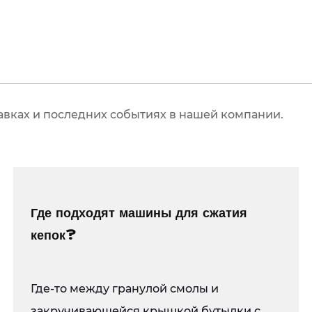
Наша пресс-форма 
горячеканальной с
адаптирована к ко
то изменение компо
особые конструктив
авках и последних событиях в нашей компании.
готова работать с 
соответствует ваш
Наша приверженнос
нами форме. Каждая
системы горячекана
Где подходят машины для сжатия
строгим испытаниям
кепок?
гарантировать, что
используем соврем
Где-то между гранулой смолы и
точности размеров 
закручивающейся крышкой бутылки с