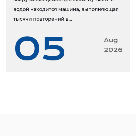
готовность к крупн
водой находится машина, выполняющая
Наша пресс-форма 
тысячи повторений в...
ворот и 24 полостя
05
инновациям, точност
Aug
предоставить наши
2026
для производства 
конструкции, высо
обслуживания эта 
производственной 
сотрудничать с вам
продуктов.