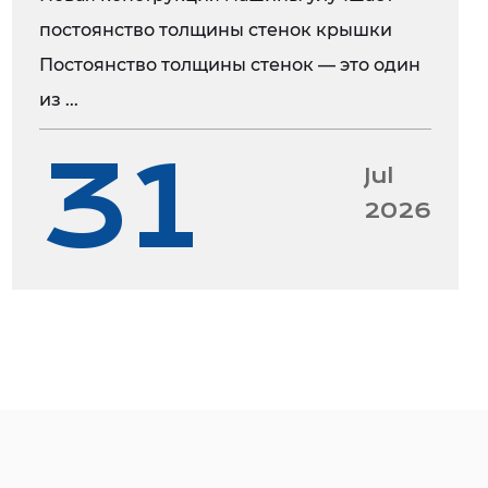
осерийному производству.
постоянство толщины стенок крышки
для крышек с горячими литниками клапанных
Постоянство толщины стенок — это один
ми является результатом нашего стремления к
из ...
и и качеству. Он разработан, чтобы
31
м клиентам надежное и эффективное решение
Jul
крышек. Благодаря оптимизированной
2026
кокачественным материалам и простоте
форма является ценным активом для любой
линии. Мы с нетерпением ждем возможности
и, чтобы воплотить в жизнь идеи ваших