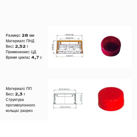
и надежной. Каждый
обеспечить точную 
высокоточной обраб
высокий уровень то
Размер: 28 мм
Материал: ПНД
поддержания качес
Вес: 2,52 г
Применение: ЦД
производственного 
Время цикла: 4,7 с
Мы понимаем, что 
аспектом эксплуата
полостями системы
Материал: ПП
разработана с учет
Вес: 2,3 г
Структура
доступны, а констр
противоугонного
кольца: разрез
очистку и техничес
обеспечивая более
Мы понимаем, что у