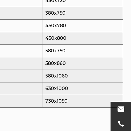
450x720
яет необходимость ручной обрезки концов, что
380x750
аненной проблемой в традиционных системах с
. Система клапанных затворов обеспечивает
450x780
зрез, снижая вероятность появления дефектов и
450x800
ество крышек.
580x750
сть использования высококачественных
водственном процессе. Наша система
580x860
стемы ворот клапана с 24 полостями крышки
580x1060
тейной стали премиум-класса, такой как ASSAB
6. Эти материалы известны своей долговечностью,
630x1000
остью и термостойкостью, что гарантирует, что
730x1050
 суровые условия высоких температур.
ство.
формы спроектирована так, чтобы быть прочной