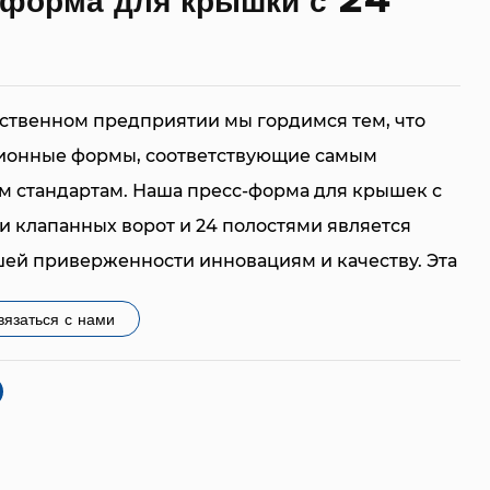
 форма для крышки с 24
ственном предприятии мы гордимся тем, что
ионные формы, соответствующие самым
м стандартам. Наша пресс-форма для крышек с
 клапанных ворот и 24 полостями является
ей приверженности инновациям и качеству. Эта
с учетом конкретных потребностей наших
вязаться с нами
вая эффективную работу и эффективность
ек.
айна заключается в создании форм, которые не
ны, но и адаптируются к различным
требованиям. Пресс-форма для крышек с 24