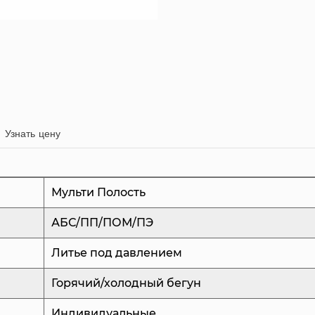
полостями системы 
разработана для об
распределением ма
гарантируя, что ка
качество и соответ
Горячеканальная си
Узнать цену
тщательно оптимиз
точной подачи мате
количество отходов
Мульти Полость
производительность
АБС/ПП/ПОМ/ПЭ
помогает поддержи
Литье под давлением
полостях, что имее
продукта.
Горячий/холодный бегун
Система охлаждени
Индивидуальные