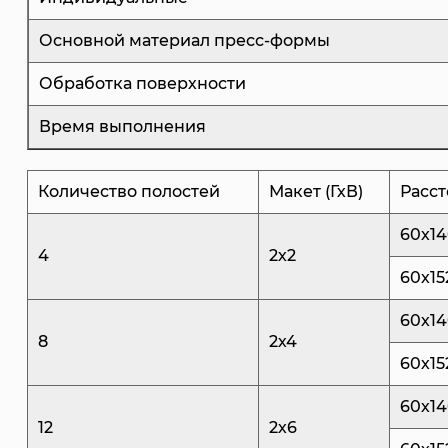
Основной материал пресс-формы
Обработка поверхности
Время выполнения
Количество полостей
Макет (ГхВ)
Расст
60х1
4
2х2
60х15
60х1
8
2х4
60х15
60х1
12
2х6