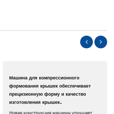
для крышек с 24 полостями системы
истемы клапанных ворот может быть
нкретным производственным потребностям. Будь
новки полости, совместимость материалов или
ные особенности, наша команда экспертов
вами над созданием формы, которая идеально
им производственным требованиям.
ть качеству очевидна в каждой производимой
 пресс-форма для крышек с 24 полостями
льной системы клапанных ворот подвергается
Машина для компрессионного
 и мерам контроля качества, чтобы
формования крышек обеспечивает
 она соответствует нашим строгим стандартам. Мы
прецизионную форму и качество
енное контрольное оборудование для проверки
изготовления крышек.
и чистоты поверхности формы, гарантируя ее
Новая конструкция машины улучшает