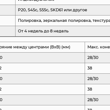
тандеме с горячека
P20, S45c, S55c, SKD61 или другое
эффективное охлаж
подход помогает ус
Полировка, зеркальная полировка, текстур
качества крышек. К
От 4 недель до 8 недель
чтобы обеспечить э
следовательно, ра
ояние между центрами (ВxВ) (мм)
Макс. коне
Конструкция префо
40
28/30
обширных исследова
оптимизации веса,
2
38
материала. Это гар
40
28/30
легкие, но и имеют
2
38
структурной целост
Одной из выдающих
40
28/30
гнездами является 