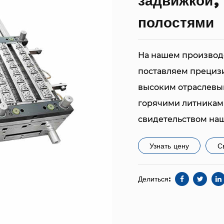
задвижкой,
полостями
На нашем производ
поставляем прециз
высоким отраслевы
горячими литниками
свидетельством наш
форма разработана 
Узнать цену
С
клиентов, обеспечи
производства крыш
Делиться:
Наша философия диз
только функциональ
производственным 