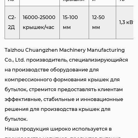
различного диаметра от 15 до 100 мм и высоты
крышек от 12 до 50 мм. Такая универсальность
С2-
16000-25000
15-100
12-50
1,3 кВт
обеспечивает совместимость с широким
2Д
крышек/час
мм
мм
спектром типов крышек, в том числе с
выступающими противокражными кольцами.
Taizhou Chuangzhen Machinery Manufacturing
Технические характеристики
Co., Ltd. производитель, специализирующийся
Машина имеет общую потребляемую мощность
на производстве
оборудование для
1,3 кВт и работает при стандартном напряжении
компрессионного формования крышек для
220 В, 50–60 Гц. Она рассчитана на эффективную
бутылок
, стремится предоставлять клиентам
и надежную работу. Компактные размеры
эффективные, стабильные и инновационные
(2100x880x1700 мм) и управляемый вес 510 кг
решения для производства крышек для
делают его пригодным для интеграции в
бутылок.
различные производственные среды без
Наша продукция широко используется в
ущерба для функциональности и пространства.