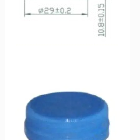
технологии запечатывания крышек.
Разработанный для решения проблем,
связанных с противоугонными кольцами на
крышках, он обеспечивает высокую надежность,
эффективность и адаптируемость. Благодаря
расширенным функциям, прочной конструкции
и высокой скорости работы машина является
незаменимым помощником для
производителей, стремящихся повысить
производительность и обеспечить безопасность
своей упакованной продукции.
Для производителей, стремящихся улучшить
возможности запечатывания крышек и
соответствовать строгим стандартам качества,