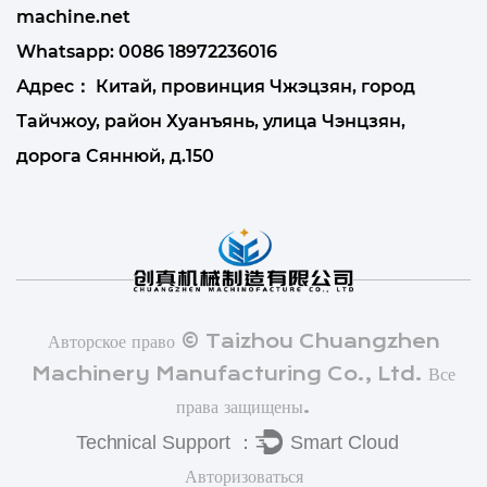
machine.net
Whatsapp:
0086 18972236016
Адрес： Китай, провинция Чжэцзян, город
Тайчжоу, район Хуанъянь, улица Чэнцзян,
дорога Сяннюй, д.150
Авторское право © Taizhou Chuangzhen
Machinery Manufacturing Co., Ltd. Все
права защищены.
Авторизоваться