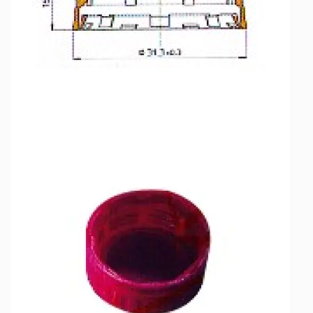
цель – стать надежным партнером клиентов и
компонентов и способна выдерживать строгие
совместно способствовать развитию
производственные требования. Его прочная
промышленности по производству крышек для
конструкция гарантирует долгосрочную
бутылок. Выбрав нас, вы получите надежный,
надежность и меньшие требования к
эффективный и Инновационный поставщик
техническому обслуживанию, оптимизируя
оборудования для компрессионного
непрерывность работы и экономическую
формования крышек для бутылок,
эффективность.
предоставляющий гарантию высокого качества
Приложения
на вашу продукцию.
Автоматическая фальцевальная машина с
В будущем мы продолжим придерживаться
защитой от кражи находит применение в
независимых инноваций, постоянно повышать
различных отраслях промышленности, где
уровень интеллекта оборудование для
герметизация сложных крышек с помощью
компрессионного формования крышек для
противоугонных колец имеет первостепенное
бутылок и создание большей ценности для
значение. Он особенно подходит для