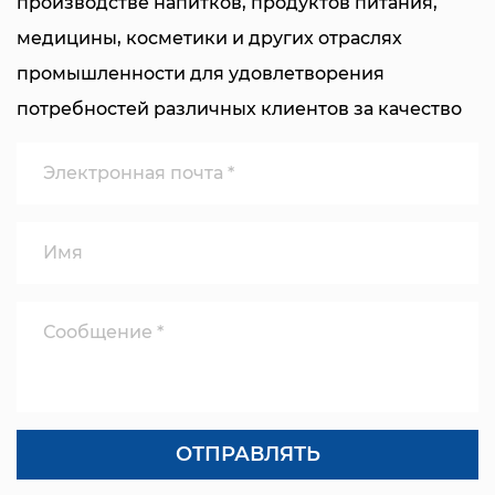
производстве напитков, продуктов питания,
Ключевые особенности
медицины, косметики и других отраслях
Инновационный механизм складывания
В
промышленности для удовлетворения
машине используется усовершенствованный
потребностей различных клиентов за качество
механизм складывания, специально
крышек для бутылок и эффективность
разработанный для надежной фиксации
производства. У нас есть опытная техническая
крышек с помощью противоугонных колец. Этот
команда, которая постоянно разрабатывает и
механизм обеспечивает равномерное
совершенствует технологию компрессионного
складывание и запечатывание, сохраняя
формования, чтобы гарантировать, что наше
целостность и безопасность продукта.
оборудование находится на передовой позиции
Высокоскоростная работа
в промышленности с точки зрения
Имея производственную мощность от 16 000 до
производительности и надежности. Наше
25 000 крышек в час, машина обеспечивает
оборудование оснащено передовыми
исключительную производительность без
системами управления, просто в эксплуатации,
ущерба для точности и качества. Эта