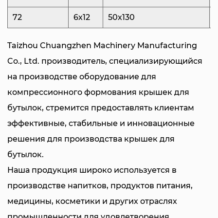
сокращению времени цикла и уменьшению
72
6х12
50х130
отходов материала, тем самым оптимизируя
эффективность производства.
Taizhou Chuangzhen Machinery Manufacturing
С точки зрения простоты эксплуатации и
Co., Ltd. производитель, специализирующийся
эргономических преимуществ, наша форма
на производстве
оборудование для
оснащена механизмом шиберного клапана. Эта
компрессионного формования крышек для
инновационная функция не только упрощает
бутылок
, стремится предоставлять клиентам
процесс формования, но и снижает
эффективные, стабильные и инновационные
трудоемкость операторов. Задвижка штифта
решения для производства крышек для
клапана обеспечивает более плавный поток
бутылок.
материала и снижает необходимость ручного
Наша продукция широко используется в
вмешательства, тем самым оптимизируя
производстве напитков, продуктов питания,
производство и повышая общую
медицины, косметики и других отраслях
производительность.
промышленности для удовлетворения