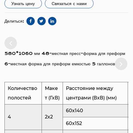
Узнать цену
Связаться с нами
4x8, обеспечивает эффективное использование
пространства, в то же время обеспечивая
Делиться:
указанный размер формы: 580 мм в ширину и
860 мм в высоту.
Ключом к эффективности наших форм для
580*1060 мм 48-местная пресс-форма для преформ
преформ является качество материалов и
мастерство изготовления. Полость для впрыска
6-местная форма для преформ емкостью 5 галлонов
и сердечник изготовлены из
высококачественной специальной литейной
Количество
Маке
Расстояние между
стали, поставляемой из Швеции, и подвергнуты
полостей
т (ГхВ)
центрами (ВxВ) (мм)
тщательной предварительной термической
60х140
обработке. Это обеспечивает исключительную
4
2х2
твердость и износостойкость, что имеет
60х152
решающее значение для выдерживания