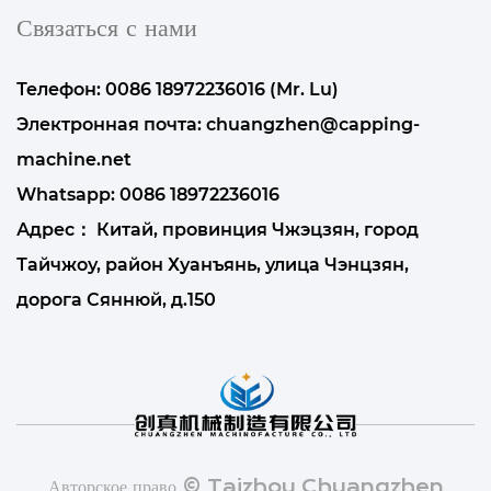
Связаться с нами
Телефон: 0086 18972236016 (Mr. Lu)
Электронная почта:
chuangzhen@capping-
machine.net
Whatsapp:
0086 18972236016
Адрес： Китай, провинция Чжэцзян, город
Тайчжоу, район Хуанъянь, улица Чэнцзян,
дорога Сяннюй, д.150
Авторское право © Taizhou Chuangzhen